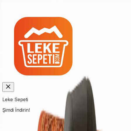
Leke Sepeti
Şimdi İndirin!