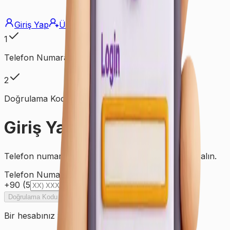
Giriş Yap
Üye Ol
1
Telefon Numarası
2
Doğrulama Kodu
Giriş Yap
Telefon numaranızı girin ve doğrulama kodunuzu alın.
Telefon Numarası
+90 (5
Doğrulama Kodu Al
Bir hesabınız yok mu?