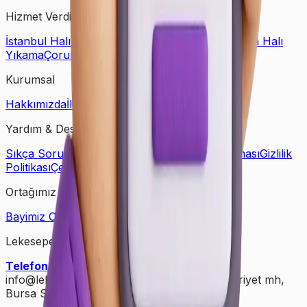
Hizmet Verdiğimiz Bölgeler
İstanbul Halı Yıkama
Ankara Halı Yıkama
Samsun Halı
Yıkama
Çorum Halı Yıkama
Bursa Halı Yıkama
Kurumsal
Hakkımızda
İletişim
Kampanyalar
Bloglar
Yardım & Destek
Sıkça Sorulan Sorular
Kişisel Verilerin Korunması
Gizlilik
Politikası
Çerez Politikası
Ortağımız Olun
Bayimiz Olun
Bayilik Detayları
Lekesepeti Temizlik Hizmetleri
Telefon
: +90 (850) 888 90 50
Mail
:
info@lekesepeti.com
Adres
: Demirtaş Cumhuriyet mh,
Bursa Sinpaş GYO Bursa/Osmangazi