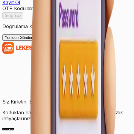
Kayıt Ol
OTP Kodu
Giriş Yap
Doğrulama kodunuzu almadınız mı?
Yeniden Gönder
Siz Kirletin, Biz Temizleyelim!
Koltuktan halıya, perdeden yatağa kadar tüm temizlik
ihtiyaçlarınızda Lekesepeti.com bir tıkla kapınızda!