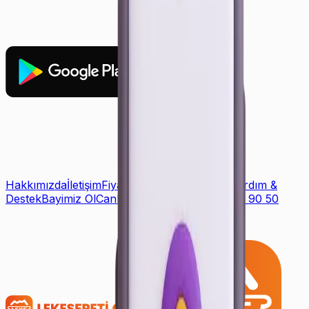
Hakkımızda
İletişim
Fiyat Listesi
Kampanyalar
Yardım &
Destek
Bayimiz Ol
Canlı Destek: +90 (850) 888 90 50