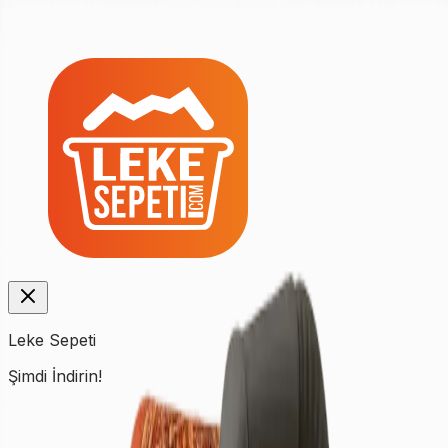
Leke Sepeti
Şimdi İndirin!