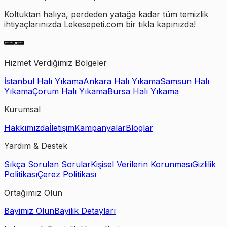
Koltuktan halıya, perdeden yatağa kadar tüm temizlik
ihtiyaçlarınızda Lekesepeti.com bir tıkla kapınızda!
Hizmet Verdiğimiz Bölgeler
İstanbul Halı Yıkama
Ankara Halı Yıkama
Samsun Halı
Yıkama
Çorum Halı Yıkama
Bursa Halı Yıkama
Kurumsal
Hakkımızda
İletişim
Kampanyalar
Bloglar
Yardım & Destek
Sıkça Sorulan Sorular
Kişisel Verilerin Korunması
Gizlilik
Politikası
Çerez Politikası
Ortağımız Olun
Bayimiz Olun
Bayilik Detayları