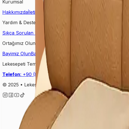
Kurumsal
Hakkımızda
İletişim
Kampanyalar
Bloglar
Yardım & Destek
Sıkça Sorulan Sorular
Kişisel Verilerin Korunması
Gizlilik Po
Ortağımız Olun
Bayimiz Olun
Bayilik Detayları
Lekesepeti Temizlik Hizmetleri
Telefon
: +90 (850) 888 90 50
Mail
: info@lekesepeti.com
A
© 2025 • Lekesepeti