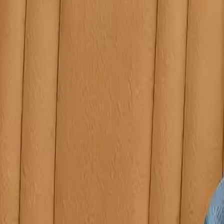
açlarınızda Lekesepeti.com bir tıkla kapınızda!
ama
Çorum Halı Yıkama
Bursa Halı Yıkama