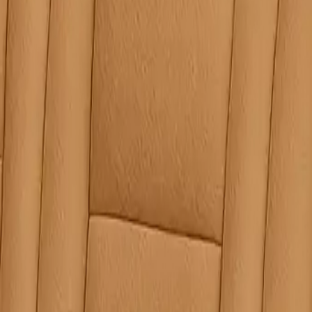
doldurun. Uzman ekibimiz, verdiğiniz bilgiler doğrultusunda
irsiniz.
 seçimi yapmalısınız. Aksi takdirde farklı şehrin fiyatlarını g