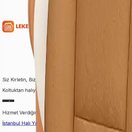
Siz Kirletin, Biz Temizleyelim!
Koltuktan halıya, perdeden yatağa kadar tüm temizlik ihtiy
Hizmet Verdiğimiz Bölgeler
İstanbul Halı Yıkama
Ankara Halı Yıkama
Samsun Halı Yık