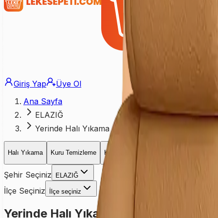
Giriş Yap
Üye Ol
Ana Sayfa
ELAZIĞ
Yerinde Halı Yıkama
Halı Yıkama
Kuru Temizleme
Koltuk Yıkama
Yatak Yıkama
Perd
Şehir Seçiniz
ELAZIĞ
İlçe Seçiniz
İlçe seçiniz
Yerinde Halı Yıkama Teklif Formu