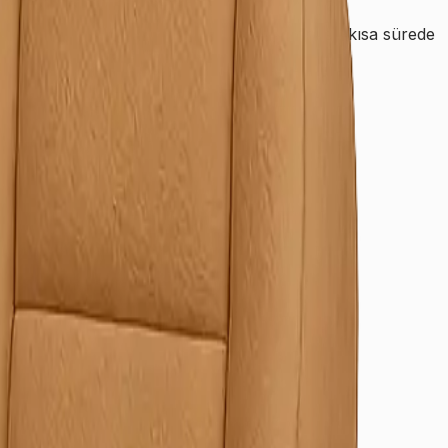
 size en uygun teklif ve hizmet detaylarını en kısa sürede
örerek yanılabilirsiniz.