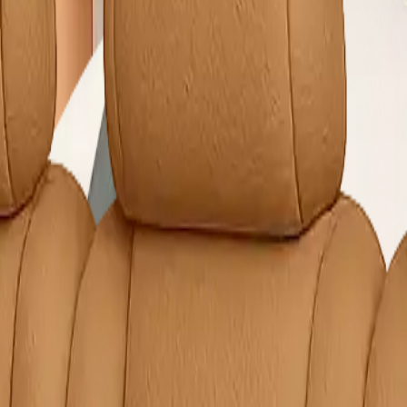
e Yıkama
Çamaşırhane
Yerinde Halı Yıkama
Araç Koltuk Yıkama