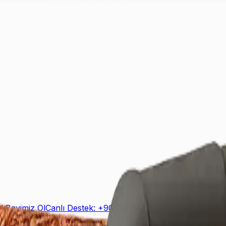
ek
Bayimiz Ol
Canlı Destek: +90 (850) 888 90 50