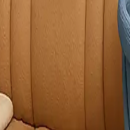
litikası
Çerez Politikası
dres
: Demirtaş Cumhuriyet mh, Bursa Sinpaş GYO Bursa