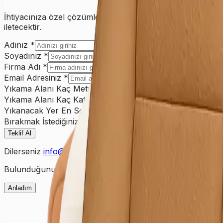
İhtiyacınıza özel çözümler sunabilmemiz için lütfen formu 
iletecektir.
Adınız *
Soyadınız *
Firma Adı *
Email Adresiniz *
Yıkama Alanı Kaç Metrekare? *
Yıkama Alanı Kaç Kat? *
Yıkanacak Yer En Son Ne Zaman Yıkandı? *
Bırakmak İstediğiniz Not (Varsa)
Teklif Al
Dilerseniz
info@lekesepeti.com
adresinden de bize ulaşabil
Bulunduğunuz şehre ait fiyatları görmek için ilk olarak şehir
Anladım