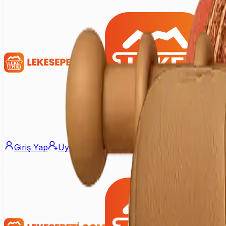
Giriş Yap
Üye Ol