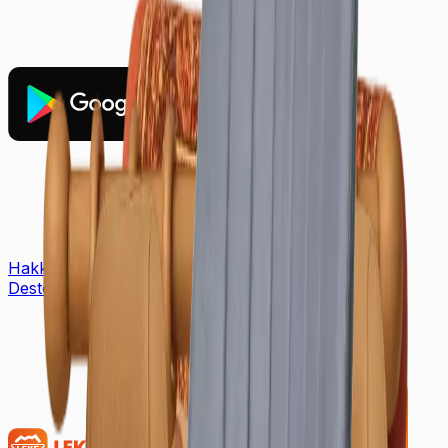
Hakkımızda
İletişim
Fiyat Listesi
Kampanyalar
Yardım &
Destek
Bayimiz Ol
Canlı Destek: +90 (850) 888 90 50